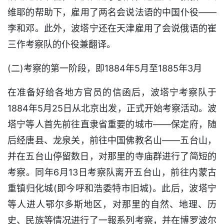
维耶的帮助下，雇用了两名会说法语的中国仆役——
李和邓。此外，波塔宁还在天津雇用了会说俄语的崔
三作考察队的仆役兼翻译。
(二)考察的第一阶段，即1884年5月至1885年3月
在准备好给各地方官员的信函后，波塔宁考察队于
1884年5月25日从北京出发，正式开始考察活动。波
塔宁等人首先前往直隶省重要的城市——保定府，随
后经唐县、龙泉关，前往中国佛教名山——五台山，
并在五台山停留数日，对那里的寺庙群进行了简短的
考察。同年6月13日考察队离开五台山，前往内蒙古
重镇归化城(即今呼和浩委特市旧城)。此后，波塔宁
等人进人鄂尔多斯地区，对那里的自然、地理、历
史、民族等情况进行了一報系列考察，并在博罗波尔