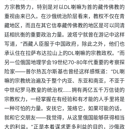
方宗教势力，特别是对以DL喇嘛为首的藏传佛教的
重视由来已久。在沙俄统治阶层看来，教权不仅在青
藏地区，而且在其它信奉藏传佛教的地区是可以同清
廷相抗衡的重要政治力量。波塔宁就曾在游记中这样
写道，“西藏人臣服于中国政府，除此之外，他们也
承认住在拉萨布达拉山上的DL喇嘛的宗教政权。”而
另一位俄国地理学会19世纪70-80年代重要的考察探
险家——普尔热瓦尔斯基也曾经这样感慨道：“DL喇
嘛的宗教统治遍及于整个内亚、东亚和南亚，不亚于
中世纪罗马教皇的统治权……拥有两亿五千万信徒的
宗教权力，一经掌握在有经验和有才能的人手里将是
一种可怕的力量。安抚它，笼络它，如果可能的话，
就和它交朋友——我觉得，从这里俄国能够获得相当
大的利益。”正是本着谋求更多利益的目的，沙俄政