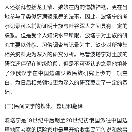
人还祭拜包括龙王爷、娘娘在内的道教神祗，更在当
地参与了类似萨满驱鬼舞的法事。因此，波塔宁的考
察记录可以辅助证明土族与吐谷浑人之间具有一定的
联系。但是受个人知识水平所限，波塔宁对土族的研
究主要以外貌、习俗调査与记录为主，缺少对所搜集
相关资料更为深入的研究分析。尽管波塔宁对土族的
研究还停留在初级阶段，但是不可否认的之是他填补
了沙俄汉学在中国边疆少数民族研究上歩的一项空
白，为日后相关领域更为深入的研究奠定了一定的基
础。
(三)民间文学的搜集、整理和翻译
波塔宁是19世纪中后期至20世纪初俄国派往中国边
疆地区考察的探险家中最早开始收集民间传说和故事