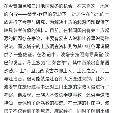
在今青海民和三川地区越冬的机会，在来自这一地区
的向导——桑堂·钦巴的帮助下，对居住在当地的士
族进行了考察与研究，为解决土族的起源问题提供了
较具参考价值的资料。目前，在我国国内有关土族起
源的问题存在争论，主要有蒙古人说和吐谷浑说两种
说法。而波塔宁的土族调査资料则为其中吐谷浑说提
供了一些佐证。在游记中，波塔宁按照向导桑堂·钦
巴的发音，称土族为“西荣古尔”，其中西荣出自蒙语
沙勒即“土”，因此西荣古尔即土人、土民之意。而土
与吐谐音，很可能就是吐谷浑人演变过来的。此外，
波塔宁在旅行过程中还对三川土族的宗教习俗进行了
考察。他发现，土族人不仅信奉喇嘛教，还供奉道教
神仙，更保留了萨满教的痕迹。在土族的村庄中，波
塔宁不仅看到了喇嘛庙、麻尼经杆，同时了解到土族