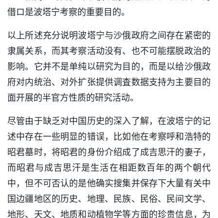
借ロ是波塔宁考察的重要目的。
以上所述充分说明波塔宁与沙俄政府之间存在紧密的
隶属关系，而其考察活动没有、也不可能摆脱政治的
影响。它并不是单纯以研究为目的，而是以给沙俄政
府对内统治、对外扩张提供调査数据支持为主要目的
面开展的半官方性质的研究活动。
尽管由于缺乏对中国历史的深入了解，在波塔宁的记
述中存在一些明显的错误，比如他在考察呼和浩特的
昭君墓时，将昭君的身份介绍成了成吉思汗的妻子，
而昭君与成吉思汗是生活在相距数百年的两个朝代
中，但不可否认的是他确实搜集并保存下大量有关中
国边疆地区的历史、地理、民族、民俗、民间文学、
地形、天文、地质和动植物学等方面的珍贵信息，为