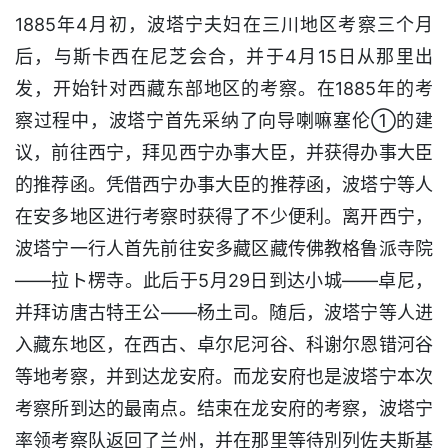
1885年4月初，波塔宁夫妇在三川地区考察三个月
后，与斯卡西在尼芝会合，并于4月15日从那里出
发，开始针对西藏东部地区的考察。在1885年的考
察过程中，波塔宁首先采纳了向导喇嘛塞伦①的建
议，前往西宁，拜见西宁办事大臣，并获得办事大臣
的推荐函。凭借西宁办事大臣的推荐函，波塔宁等人
在安多地区进行考察时获得了不少便利。离开西宁，
波塔宁一行人首先前往安多藏区藏传佛教格鲁派寺院
——拉ト楞寺。此后于5月29日到达小城——卓尼，
并拜访唐古特王公——杨土司。随后，波塔宁等人进
入藏东地区，在西古、卓尔尼河谷、科谢尔恩错河谷
等地考察，并到达龙安府。而龙安府也是波塔宁本次
考察所到达的最南点。结束在龙安府的考察，波塔宁
率领考察队返回了兰州，并在那里等待別列佐夫斯基