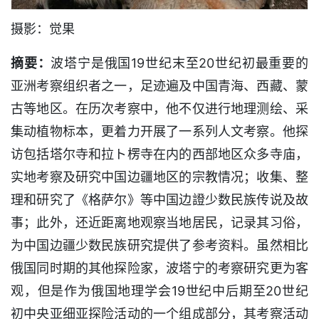
摄影：觉果
摘要：
波塔宁是俄国19世纪末至20世纪初最重要的
亚洲考察组织者之一，足迹遍及中国青海、西藏、蒙
古等地区。在历次考察中，他不仅进行地理测绘、采
集动植物标本，更着力开展了一系列人文考察。他探
访包括塔尔寺和拉ト楞寺在内的西部地区众多寺庙，
实地考察及研究中国边疆地区的宗教情况；收集、整
理和研究了《格萨尔》等中国边證少数民族传说及故
事；此外，还近距离地观察当地居民，记录其习俗，
为中国边疆少数民族研究提供了参考资料。虽然相比
俄国同时期的其他探险家，波塔宁的考察研究更为客
观，但是作为俄国地理学会19世纪中后期至20世纪
初中央亚细亚探险活动的一个组成部分，其考察活动