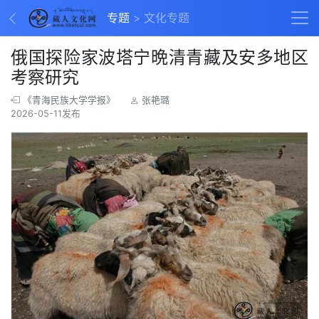
专题
文化专题
俄国探险家波塔宁晩清青藏及安多地区
考察研究
《青海民族大学学报》
张艳璐
2026-05-11发布