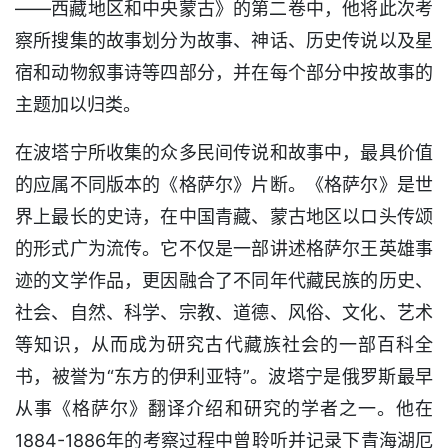
——西藏地区和中央蒙古》的第二卷中，他将此次考
察所搜集的故事划分为故事、神话、历史传说以及星
宿和动物叙事诗等四部分，并在每个部分中按故事的
主题加以归类。
在波塔宁所收集的众多民间传说和故事中，最具价值
的应属不同版本的《格萨尔》片断。《格萨尔》是世
界上最长的史诗，在中国青藏、蒙古地区以ロ头传颂
的形式广为流传。它不仅是一部讲述格萨尔王英雄事
迹的文学作品，更因融合了不同年代藏民族的历史、
社会、自然、科学、宗教、道德、风俗、文化、艺术
等知识，从而成为研究古代藏族社会的一部百科全
书，被誉为“东方的伊利亚特”。波塔宁是俄罗斯最早
从事《格萨尔》翻译介绍和研究的学者之一。他在
1884-1886年的考察过程中曾聆听并记录下青海湖厄