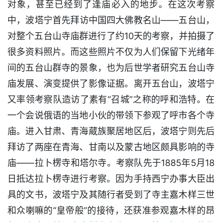
对象，甚至已经到了逢庙必入的地步。在这次考察
中，波塔宁首先拜访中国四大佛教名山——五台山，
对整个五台山寺庙群进行了约10天的考察，并拍摄了
很多资料照片。而这些照片不仅为人们保留下光绪年
间的五台山群寺的景象，也为后世学者研究五台山寺
庙发展、演变提供了影像证据。离开五台山，波塔宁
又率领考察队造访了素有“召城”之称的呼和浩特。在
一个会说俄语的当地小伙的带领下参观了呼市各个寺
庙。进入甘肃、青海蔵族聚居地区后，波塔宁则先后
拜访了两座在青海、甘南以及蒙古地区颇具影响的寺
庙——拉卜楞寺和塔尔寺。考察队先于1885年5月18
日抵达拉卜楞寺进行考察。因为手持西宁办事大臣出
具的文书，波塔宁及其随行者受到了寺主嘉木样三世
和众喇嘛的“皇帝般”的接待，还获准参观嘉木样的昂