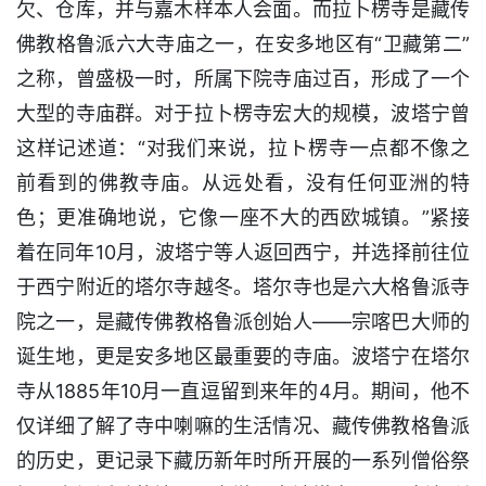
欠、仓库，并与嘉木样本人会面。而拉卜楞寺是藏传
佛教格鲁派六大寺庙之一，在安多地区有“卫藏第二”
之称，曾盛极一时，所属下院寺庙过百，形成了一个
大型的寺庙群。对于拉卜楞寺宏大的规模，波塔宁曾
这样记述道：“对我们来说，拉ト楞寺一点都不像之
前看到的佛教寺庙。从远处看，没有任何亚洲的特
色；更准确地说，它像一座不大的西欧城镇。”紧接
着在同年10月，波塔宁等人返回西宁，并选择前往位
于西宁附近的塔尔寺越冬。塔尔寺也是六大格鲁派寺
院之一，是藏传佛教格鲁派创始人——宗喀巴大师的
诞生地，更是安多地区最重要的寺庙。波塔宁在塔尔
寺从1885年10月一直逗留到来年的4月。期间，他不
仅详细了解了寺中喇嘛的生活情况、藏传佛教格鲁派
的历史，更记录下藏历新年时所开展的一系列僧俗祭