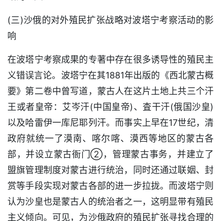
(三)沙俄的对外殖民扩张战略对波塔宁考察活动的影
响
在波塔宁考察成果的专著中存在很多诱导性的殖民主
义错误言论。波塔宁在其1881年出版的《西北蒙古概
要》第二卷中曾写道，蒙古人在这片土地上共三个汗
王或者皇帝：艾岑汗(中国皇帝)、査干汗(俄国沙皇)
以及哈雷伊一库尼耶列汗。而事实上早在17世纪，清
政府就统一了漠南、喀尔喀、漠西等地区的蒙古各
部，并设立蒙古衙门②，管理蒙古事务，并建立了
盟旗管理制度对蒙古进行统治，同时还通过联姻、封
赏等手段实现对蒙古各部的进一步拉拢。而波塔宁则
认为沙皇也是蒙古人的统治者之一，这明显带有殖民
主义倾向。可见，为沙俄政府的殖民扩张寻找合理的