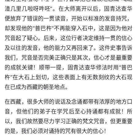
渣几里几啦呀吽呸”。在大师离开以后，固青达查华
便放弃了错误的一贯读音，开始以标准的发音持咒，
却发现他的“普巴杵”不再能穿入石中，这是因为他对
咒音起了疑心。后来，这位行者决定维持一贯的信心
及以往的发音，他的能力又再回来了。这件史事告诉
我们，咒音是否完美正确只是其次，信心才是最重要
的成就关键！顺带一提，固青达查华修法时用“普巴
杵”在大石上划切，这些表面上有无数刻纹的大石现
在已成为西藏的朝圣地点。
在西藏，很多大师的说话及念诵都带有浓厚的地方口
音，但他们的弟子在学咒后至心持诵都有成就！所
以，我们故然要尽力学习正确的梵文咒音，但更重要
的是，我们必须对诵持的咒有很大的信心！