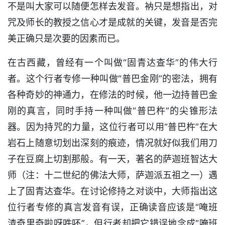
不是叫大家可以随便怎样去发音。衲只是想指出，对
咒及师长的教授之信心才是成就的关键，发音是否完
美正确只是次要的因素而已。
在古西藏，曾经有一个叫做“固青达查华”的伟大行
者。这个行者专修一种叫做“普巴金刚”的密法，拥有
各种奇妙的神通力，在修法的时候，他一边持普巴金
刚的真言，同时手持一种叫做“普巴杵”的尖锥形法
器。因为持咒的力量，这位行者可以用“普巴杵”在大
岩石上随意切划出深刻的痕迹，情况就好似我们用刀
子在豆腐上切割那般。有一天，著名的萨迦班智达大
师（注：十二世纪的佛法大师，萨迦派五祖之一）遇
上了固青达查华。在讨论修持之对谈中，大师指出这
位行者专修的真言发音有误，正确读音应该是“唵班
渣奇里奇啦呀吽呸”，但行者却把它错误地念成“唵班