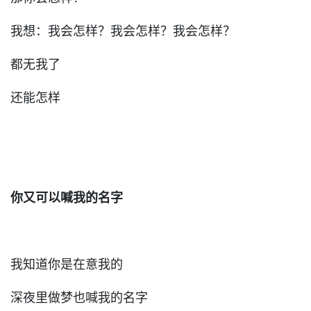
我想：我会怎样？我会怎样？我会怎样？
都无我了
还能怎样
你又可以喊我的名字
我知道你是在意我的
深夜里做梦也喊我的名字