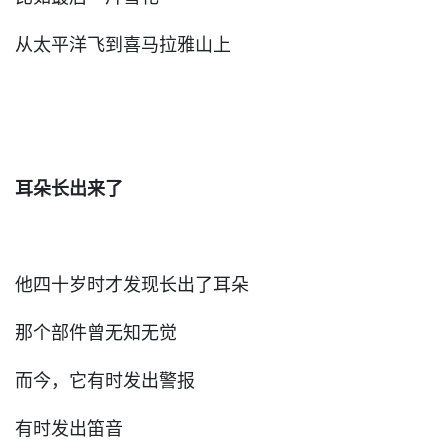
从太平洋飞到喜马拉雅山上
耳朵长出来了
他四十岁时才发现长出了耳朵
那个部件曾无知无觉
而今，它有时发出警报
有时发出笛音