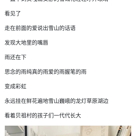
看见了
走在前面的爱说出雪山的话语
发现大地里的嘴唇
雨还在下
思念的雨纯真的雨爱的雨握笔的雨
变成彩虹
永远挂在鲜花遍地雪山巍峨的龙灯草原湖边
看着贝祖村的孩子们一代代长大