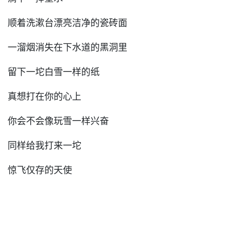
顺着洗漱台漂亮洁净的瓷砖面
一溜烟消失在下水道的黑洞里
留下一坨白雪一样的纸
真想打在你的心上
你会不会像玩雪一样兴奋
同样给我打来一坨
惊飞仅存的天使