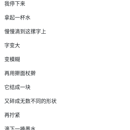
我停下来
拿起一杯水
慢慢滴到这摞字上
字变大
变模糊
再用擀面杖擀
它结成一块
又碎成无数不同的形状
再拧紧
滴下一捧墨水