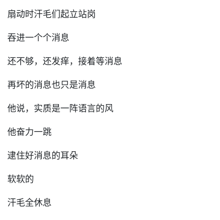
扇动时汗毛们起立站岗
吞进一个个消息
还不够，还发痒，接着等消息
再坏的消息也只是消息
他说，实质是一阵语言的风
他奋力一跳
逮住好消息的耳朵
软软的
汗毛全休息