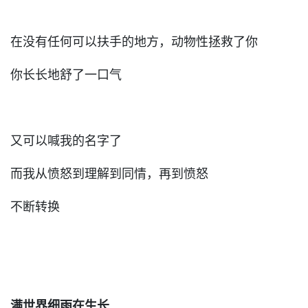
在没有任何可以扶手的地方，动物性拯救了你
你长长地舒了一口气
又可以喊我的名字了
而我从愤怒到理解到同情，再到愤怒
不断转换
满世界细雨在生长