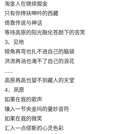
淘金人在继续掘金
只有你搀扶呻吟的西藏
倚靠传说与神话
等待高原的阳光融化苍颜下的苦笑
3、见地
犄角再弯也扎不进自己的脑袋
洪流再汹也淹不了自己的浪花
……
高原再高也望不到藏人的天堂
4、夙愿
如果在我的歌声
镶入一节央金玛的曼妙音符
如果在我的微笑
汇入一点缪斯的心灵色彩