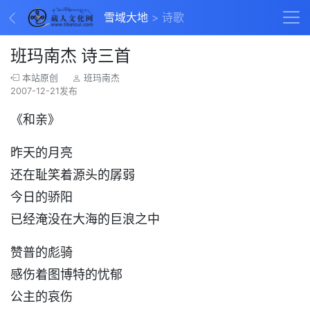
雪域大地
诗歌
班玛南杰 诗三首
本站原创
班玛南杰
2007-12-21发布
《和亲》
昨天的月亮
还在耻笑着源头的孱弱
今日的骄阳
已经淹没在大海的巨浪之中
赞普的彪骑
感伤着图博特的忧郁
公主的哀伤