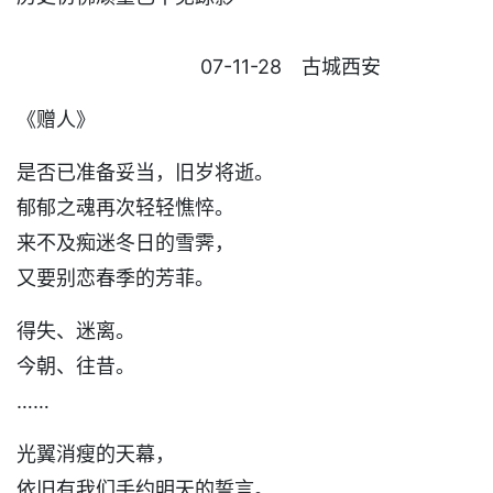
07-11-28 古城西安
《赠人》
是否已准备妥当，旧岁将逝。
郁郁之魂再次轻轻憔悴。
来不及痴迷冬日的雪霁，
又要别恋春季的芳菲。
得失、迷离。
今朝、往昔。
……
光翼消瘦的天幕，
依旧有我们手约明天的誓言。