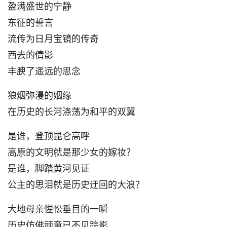
盈满盛世的宁静
东征的誓言
流传为日月宝镜的传奇
西去的倩影
丰腴了遥远的思念
狼烟弥漫的姻缘
在历史的长河涤荡为和平的双翼
是谁，登顶昆仑高呼
高原的文明就是那少女的嫁妆？
是谁，脚踏黄河见证
公主的思泪就是历史迂回的大浪？
大地母亲惺忪垂目的一瞬
历史仿佛顽童已不见踪影