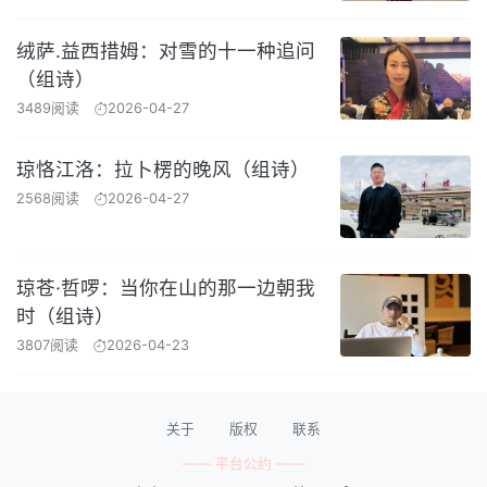
绒萨.益西措姆：对雪的十一种追问
（组诗）
3489阅读
2026-04-27
琼恪江洛：拉卜楞的晚风（组诗）
2568阅读
2026-04-27
琼苍·哲啰：当你在山的那一边朝我
时（组诗）
3807阅读
2026-04-23
关于
版权
联系
—— 平台公约 ——