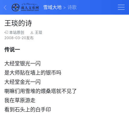
雪域大地
诗歌
王琰的诗
本站原创
王琰
2008-03-20发布
传说一
大经堂银光一闪
是大师贴在墙上的银币吗
大经堂金光一闪
喇嘛们用雪堆的煨桑塔就不见了
我在草原游走
看到石头上的白手印