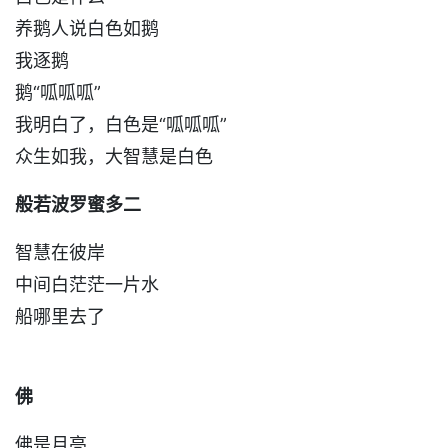
养鹅人说白色如鹅
我逐鹅
鹅“呱呱呱”
我明白了，白色是“呱呱呱”
众生如我，大智慧是白色
般若波罗蜜多二
智慧在彼岸
中间白茫茫一片水
船哪里去了
佛
佛是月亮