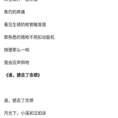
焦灼的疼痛
看见生锈的枪管瞄准我
那熟悉的猎枪不用扣动扳机
随便那么一响
我会应声倒地
《谁，掳走了念想》
谁，掳走了念想
月光下，小溪如泣如诉