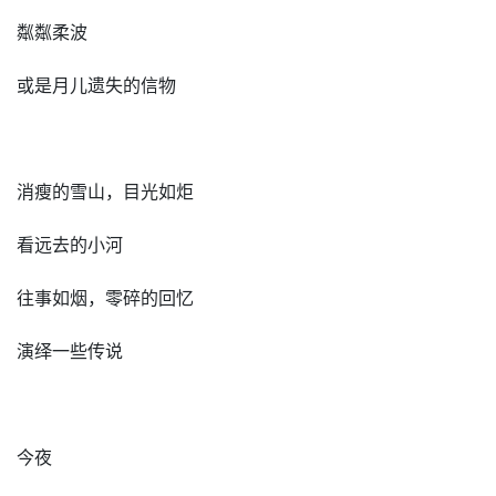
粼粼柔波
或是月儿遗失的信物
消瘦的雪山，目光如炬
看远去的小河
往事如烟，零碎的回忆
演绎一些传说
今夜