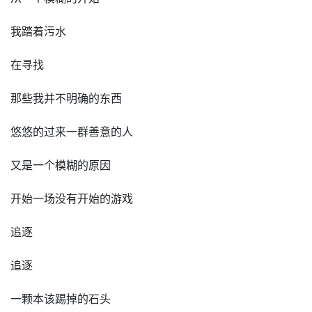
我踏着污水
在寻找
那些我并不明确的东西
悠悠的过来一群善意的人
又是一个模糊的原因
开始一场没有开始的游戏
追逐
追逐
一颗本该踢掉的石头