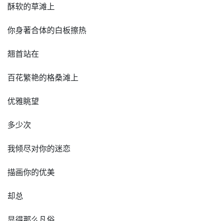
酥软的草滩上
你身著合体的白板擦热
翘首站在
百花繁艳的格桑滩上
优雅眺望
多少次
我倾尽对你的迷恋
描画你的优美
却总
显得那么凡俗