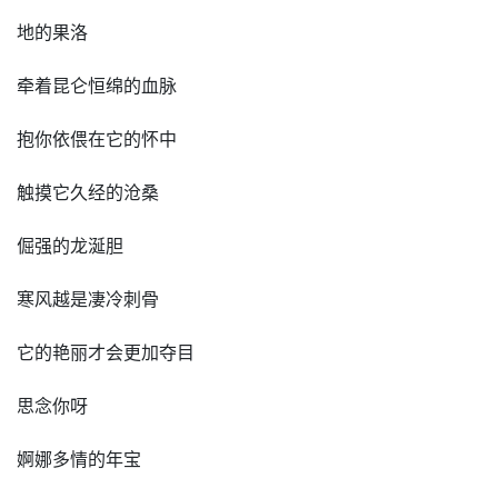
地的果洛
牵着昆仑恒绵的血脉
抱你依偎在它的怀中
触摸它久经的沧桑
倔强的龙涎胆
寒风越是凄冷刺骨
它的艳丽才会更加夺目
思念你呀
婀娜多情的年宝