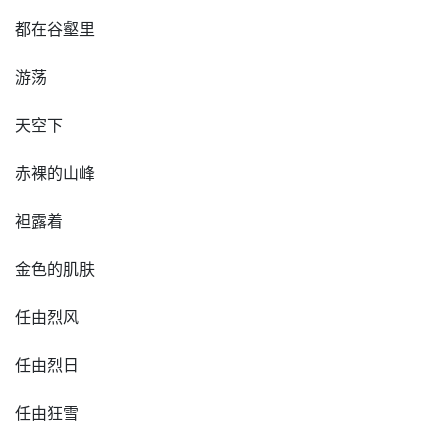
都在谷壑里
游荡
天空下
赤裸的山峰
袒露着
金色的肌肤
任由烈风
任由烈日
任由狂雪