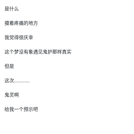
是什么
摸着疼痛的地方
我觉得很庆幸
这个梦没有象遇见鬼护那样真实
但是
这次…………
鬼灵啊
给我一个预示吧