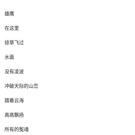
雄鹰
在这里
掠草飞过
水面
没有凌波
冲破天际的山峦
踏着云海
高高飘扬
所有的冤魂