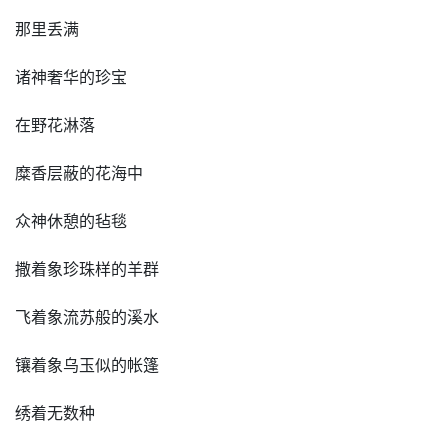
那里丢满
诸神奢华的珍宝
在野花淋落
糜香层蔽的花海中
众神休憩的毡毯
撒着象珍珠样的羊群
飞着象流苏般的溪水
镶着象乌玉似的帐篷
绣着无数种