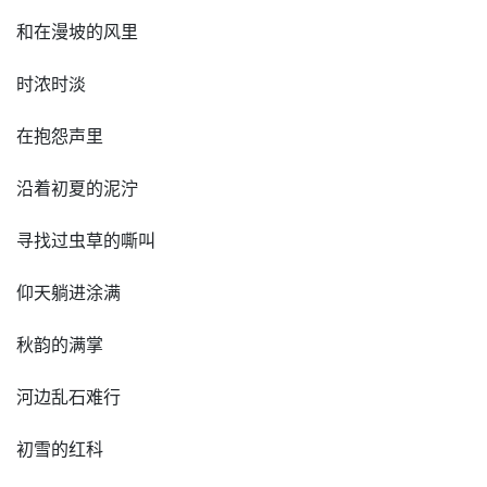
和在漫坡的风里
时浓时淡
在抱怨声里
沿着初夏的泥泞
寻找过虫草的嘶叫
仰天躺进涂满
秋韵的满掌
河边乱石难行
初雪的红科