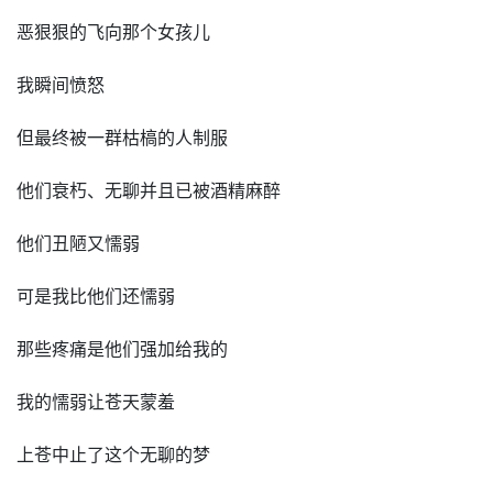
恶狠狠的飞向那个女孩儿
我瞬间愤怒
但最终被一群枯槁的人制服
他们衰朽、无聊并且已被酒精麻醉
他们丑陋又懦弱
可是我比他们还懦弱
那些疼痛是他们强加给我的
我的懦弱让苍天蒙羞
上苍中止了这个无聊的梦