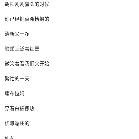
朝阳刚刚露头的时候
你已经把草滩拾掇的
清新又干净
脸颊上泛着红霞
微笑着看我们又开始
繁忙的一天
庸布拉姆
穿着白板擦热
优雅端庄的
仙女