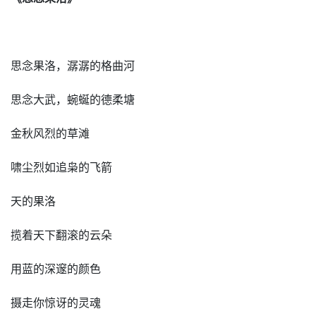
思念果洛，潺潺的格曲河
思念大武，蜿蜒的德柔塘
金秋风烈的草滩
啸尘烈如追枭的飞箭
天的果洛
揽着天下翻滚的云朵
用蓝的深邃的颜色
摄走你惊讶的灵魂