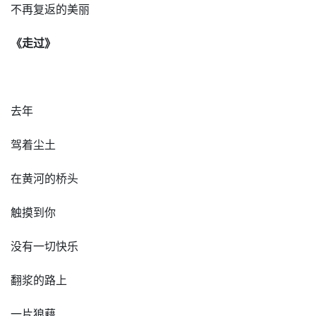
不再复返的美丽
《走过》
去年
驾着尘土
在黄河的桥头
触摸到你
没有一切快乐
翻浆的路上
一片狼藉