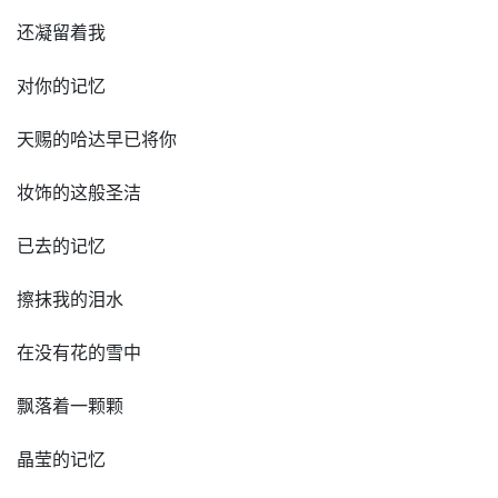
还凝留着我
对你的记忆
天赐的哈达早已将你
妆饰的这般圣洁
已去的记忆
擦抹我的泪水
在没有花的雪中
飘落着一颗颗
晶莹的记忆