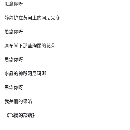
思念你呀
静静护在黄河上的阿尼完彦
思念你呀
庸布脚下那些绚丽的花朵
思念你呀
水晶的神殿阿尼玛卿
思念你呀
我美丽的果洛
《飞扬的部落》