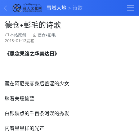
雪域大地
诗歌
德仓•彭毛的诗歌
本站原创
德仓•彭毛
2015-01-13发布
《思念果洛之华美达日》
藏在阿尼完彦身后羞涩的少女
眯着美瞳偷望
白银装点的千百条河汊的秀发
闪着星星样的光芒