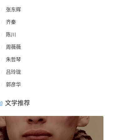
张东辉
齐秦
陈川
周薇薇
朱哲琴
吕玲珑
郭彦华
文学推荐