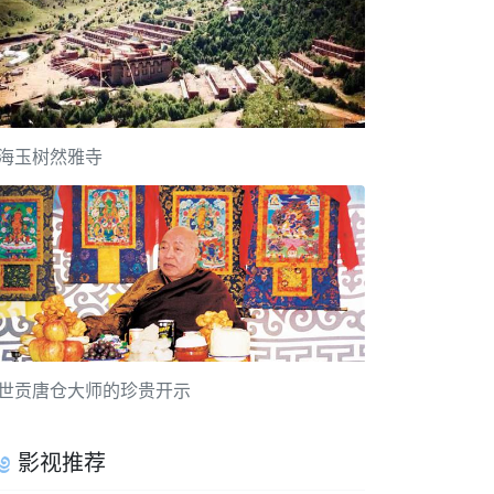
海玉树然雅寺
世贡唐仓大师的珍贵开示
影视推荐