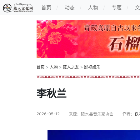
首页
动态
人物
专题
文
首页
>
人物
>
藏人之友
>
影视娱乐
李秋兰
2026-05-12
来源：陵水县音乐家协会
作者：
佚