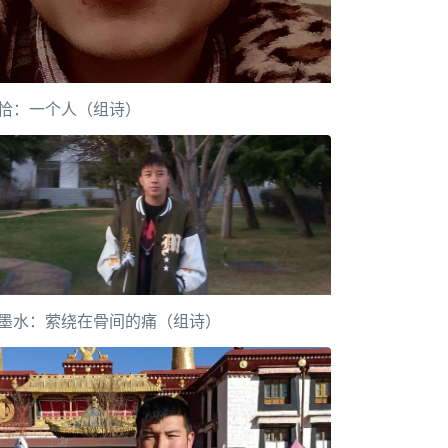
恰：一个人（组诗）
墨水：萦绕在骨间的痛（组诗）