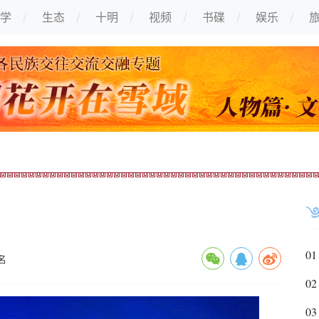
学
生态
十明
视频
书碟
娱乐
01
名
02
03