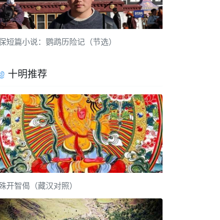
保短篇小说：鹦鹉历险记（节选）
十明推荐
殊开智偈（藏汉对照）