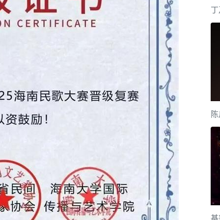
丁
陈
基