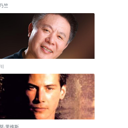
乃竺
川
努·里维斯