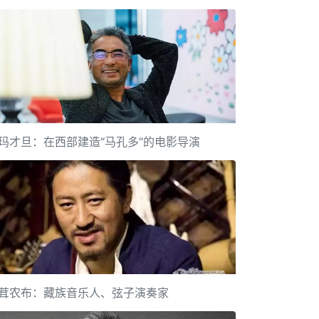
玛才旦：在西部建造“马孔多”的电影导演
茸农布：藏族音乐人、弦子演奏家