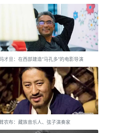
玛才旦：在西部建造“马孔多”的电影导演
茸农布：藏族音乐人、弦子演奏家