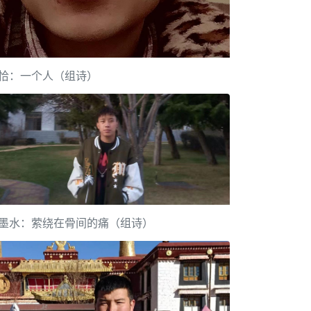
恰：一个人（组诗）
墨水：萦绕在骨间的痛（组诗）