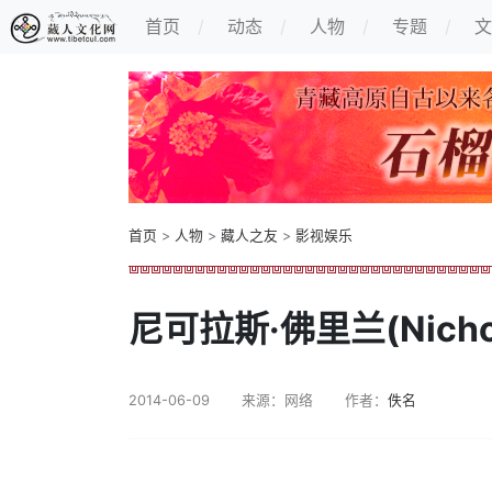
首页
动态
人物
专题
文
首页
>
人物
>
藏人之友
>
影视娱乐
尼可拉斯·佛里兰(Nichol
2014-06-09
来源：网络
作者：
佚名