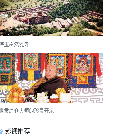
海玉树然雅寺
世贡唐仓大师的珍贵开示
影视推荐