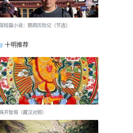
保短篇小说：鹦鹉历险记（节选）
十明推荐
殊开智偈（藏汉对照）