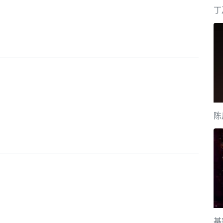
丁
陈
基