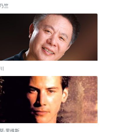
乃竺
川
努·里维斯