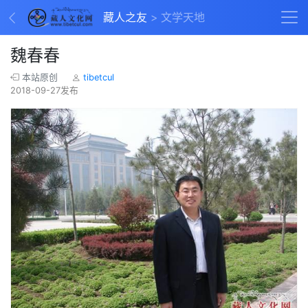
藏人之友
文学天地
魏春春
本站原创
tibetcul
2018-09-27发布