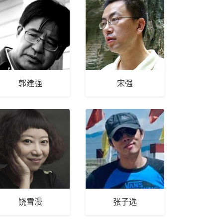
郭建强
宋强
饶雪漫
张子选