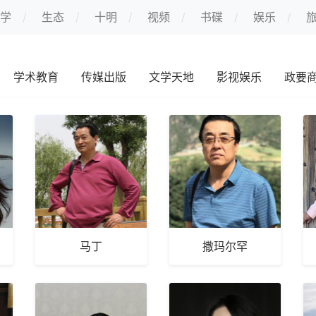
学
生态
十明
视频
书碟
娱乐
学术教育
传媒出版
文学天地
影视娱乐
政要
马丁
撒玛尔罕