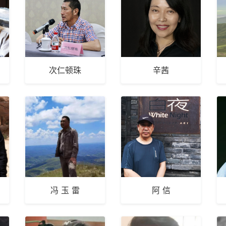
次仁顿珠
辛茜
冯 玉 雷
阿 信