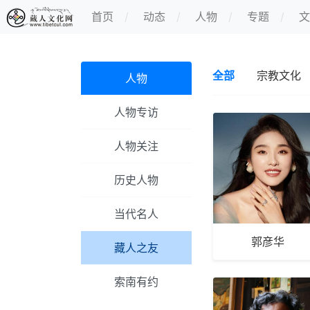
首页
动态
人物
专题
文
全部
宗教文化
人物
人物专访
人物关注
历史人物
当代名人
郭彦华
藏人之友
索南有约