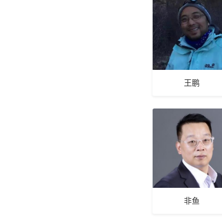
王鹏
非鱼