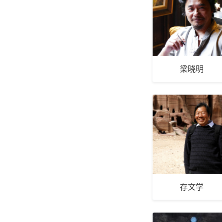
梁晓明
存文学