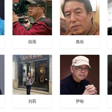
段雨
高尚
刘莉
伊甸