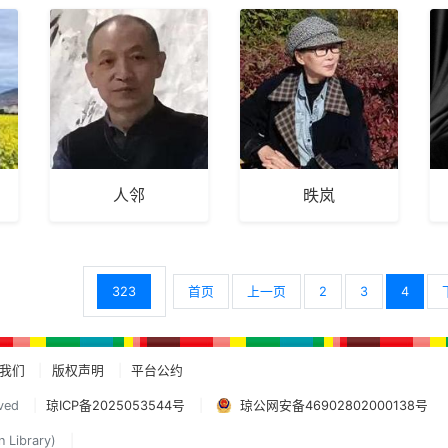
人邻
昳岚
323
首页
上一页
2
3
4
我们
版权声明
平台公约
ved
琼ICP备2025053544号
琼公网安备46902802000138号
n Library)