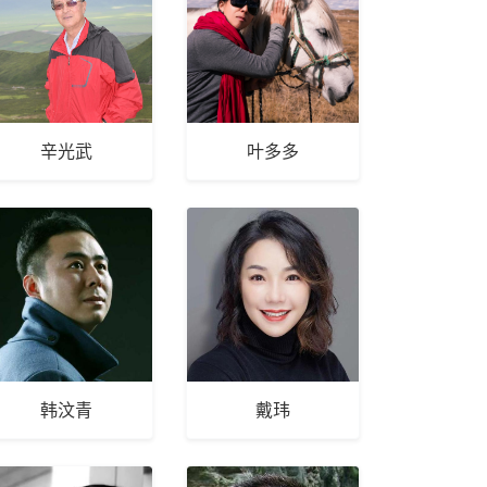
辛光武
叶多多
韩汶青
戴玮