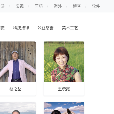
旅游
影视
医药
海外
博客
软件
商贾
科技法律
公益慈善
美术工艺
其他
蔡之岳
王晓霞