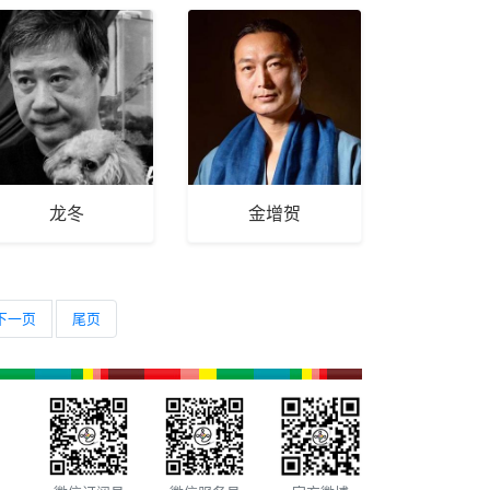
龙冬
金增贺
下一页
尾页