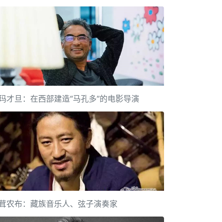
玛才旦：在西部建造“马孔多”的电影导演
茸农布：藏族音乐人、弦子演奏家