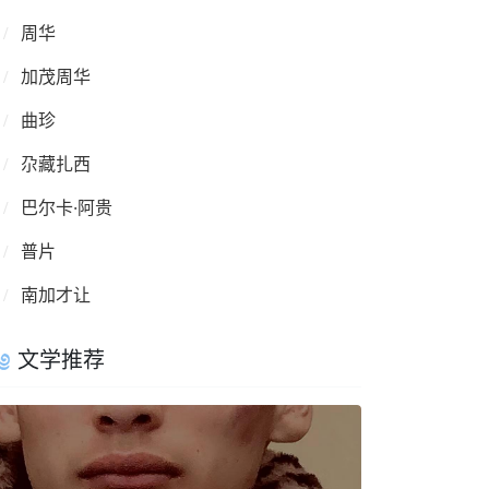
周华
加茂周华
曲珍
尕藏扎西
巴尔卡·阿贵
普片
南加才让
文学推荐