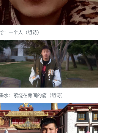
恰：一个人（组诗）
墨水：萦绕在骨间的痛（组诗）