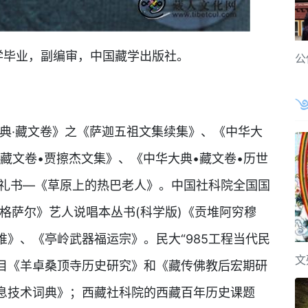
毕业，副编审，中国藏学出版社。
公
典·藏文卷》之《萨迦五祖文集续集》、《中华大
•藏文卷•贾擦杰文集》、《中华大典•藏文卷•历世
献礼书—《草原上的热巴老人》。中国社科院全国国
《格萨尔》艺人说唱本丛书(科学版)《贡堆阿穷穆
》、《亭岭武器福运宗》。民大“985工程当代民
文
目《羊卓桑顶寺历史研究》和《藏传佛教后宏期研
息技术词典》；西藏社科院的西藏百年历史课题