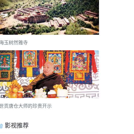
海玉树然雅寺
世贡唐仓大师的珍贵开示
影视推荐