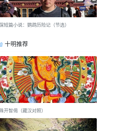
保短篇小说：鹦鹉历险记（节选）
十明推荐
殊开智偈（藏汉对照）