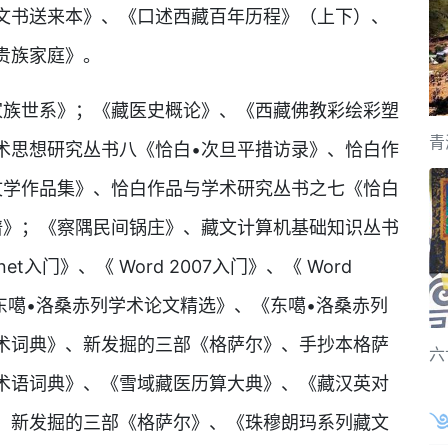
文书送来本》、《口述西藏百年历程》（上下）、
贵族家庭》。
族世系》；《藏医史概论》、《西藏佛教彩绘彩塑
青
术思想研究丛书八《恰白•次旦平措访录》、恰白作
文学作品集》、恰白作品与学术研究丛书之七《恰白
谱》；《察隅民间锅庄》、藏文计算机基础知识丛书
rnet入门》、《 Word 2007入门》、《 Word
》、《东噶•洛桑赤列学术论文精选》、《东噶•洛桑赤列
术词典》、新发掘的三部《格萨尔》、手抄本格萨
六
术语词典》、《雪域藏医历算大典》、《藏汉英对
、新发掘的三部《格萨尔》、《珠穆朗玛系列藏文