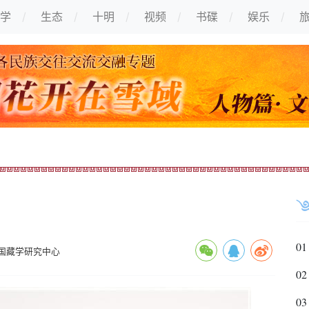
学
生态
十明
视频
书碟
娱乐
01
国藏学研究中心
02
03