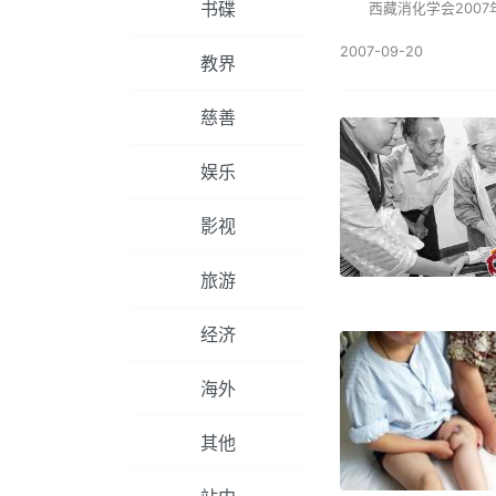
书碟
西藏消化学会2007年
2007-09-20
教界
慈善
娱乐
影视
旅游
经济
海外
其他