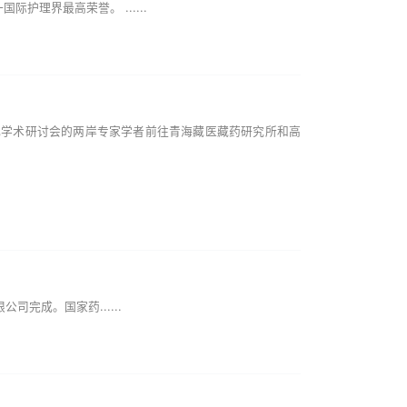
护理界最高荣誉。 ......
化学术研讨会的两岸专家学者前往青海藏医藏药研究所和高
成。国家药......