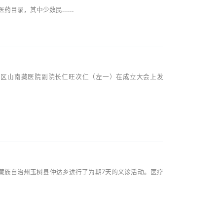
，其中少数民......
治区山南藏医院副院长仁旺次仁（左一）在成立大会上发
族自治州玉树县仲达乡进行了为期7天的义诊活动。医疗