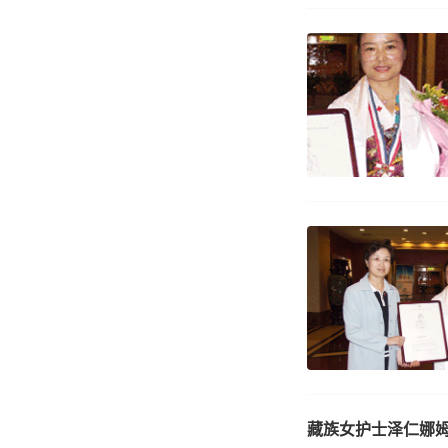
藏族女护士泽仁娜姆