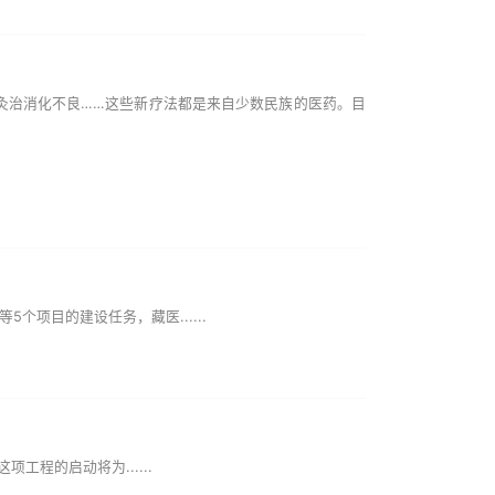
治消化不良……这些新疗法都是来自少数民族的医药。目
项目的建设任务，藏医......
程的启动将为......