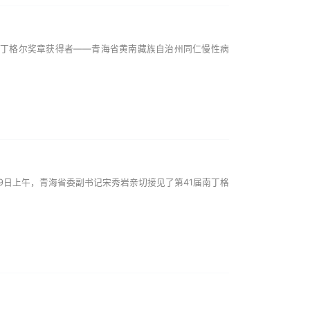
南丁格尔奖章获得者——青海省黄南藏族自治州同仁慢性病
9日上午，青海省委副书记宋秀岩亲切接见了第41届南丁格