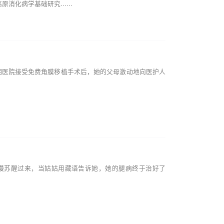
化病学基础研究......
明医院接受免费角膜移植手术后，她的父母激动地向医护人
慢苏醒过来，当姑姑用藏语告诉她，她的腿病终于治好了