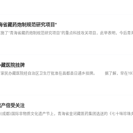
海省藏药炮制规范研究项目"
“青海省藏药炮制规范研究项目”的重点科技攻关项目，此举表明，今后青海省将
办藏医院挂牌
办藏医院经自治区卫生厅批准在昌都县日通乡挂牌。 据了解，早在1971年，
遗产倍受关注
都)国际非物质文化遗产节上，青海省金诃藏医药集团选送的《七十味珍珠丸“赛太”