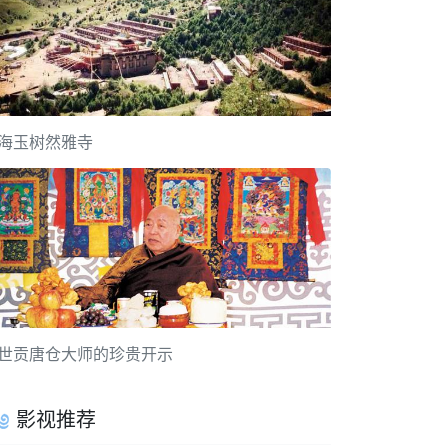
海玉树然雅寺
世贡唐仓大师的珍贵开示
影视推荐