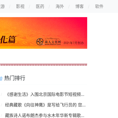
旅游
影视
医药
海外
博客
软件
热门排行
《感谢生活》入围北京国际电影节短视频单元
经典藏歌《向往神鹰》是写给飞行员的 您知道吗？
藏族诗人诺布朗杰参与水木年华新专辑歌曲填词