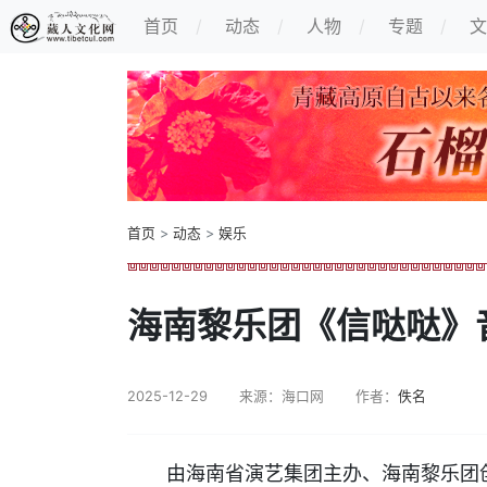
首页
动态
人物
专题
文
首页
>
动态
>
娱乐
海南黎乐团《信哒哒》
2025-12-29
来源：海口网
作者：
佚名
由海南省演艺集团主办、海南黎乐团创