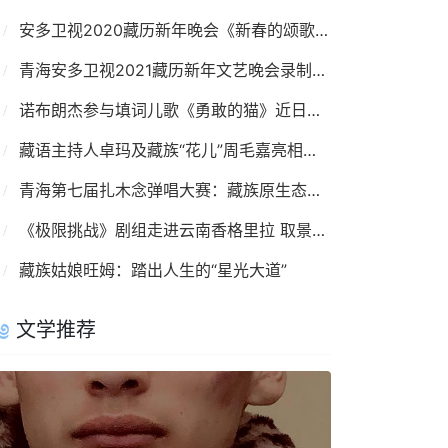
安多卫视2020藏历新年晚会《新春的颂歌》录制完成
青海安多卫视2021藏历新年文艺晚会录制完成
诺布朗杰参与填词儿歌《勇敢的猫》近日发布
藏语主持人卓玛及藏族“花儿”周毛嘉亮相青海卫视开播晚会
青海第七届扎木念弹唱大赛：藏族原生态音乐的盛宴
《极限挑战》剧组走进云南香格里拉 取景拍摄
藏族姑娘旺姆：踏出人生的“星光大道”
文学推荐