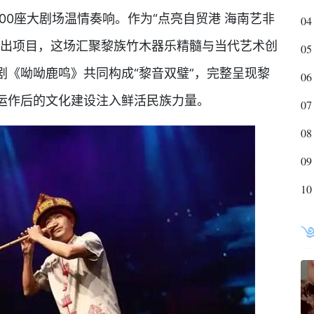
700座大剧场温情奏响。作为“点亮自贸港 海南艺非
04
演出项目，这场汇聚黎族竹木器乐精髓与当代艺术创
05
剧《呦呦鹿鸣》共同构成“黎音双璧”，完整呈现黎
06
运作后的文化建设注入鲜活民族力量。
07
08
09
10