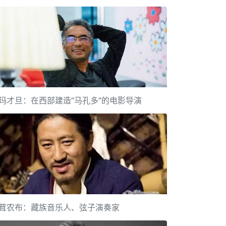
玛才旦：在西部建造“马孔多”的电影导演
茸农布：藏族音乐人、弦子演奏家