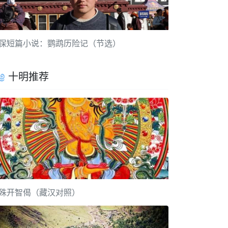
保短篇小说：鹦鹉历险记（节选）
十明推荐
殊开智偈（藏汉对照）