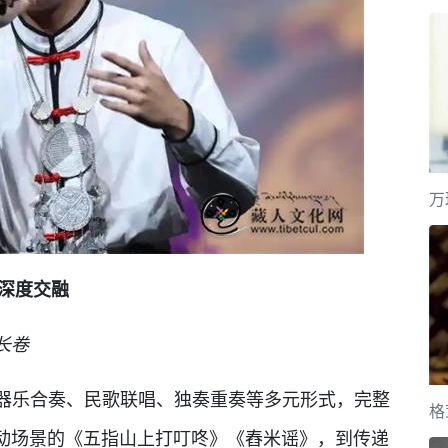
万
深度交融
长卷
族器乐合奏、民歌联唱、独奏重奏等多元形式，完整
格
动场景的《五指山上打叮咚》《舂米谣》，到传递