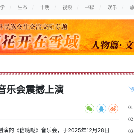
学
生态
十明
视频
书碟
娱乐
音乐会震撼上演
01
02
演的《信哒哒》音乐会，于2025年12月28日
03