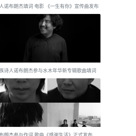
人诺布朗杰填词 电影 《一生有你》宣传曲发布
族诗人诺布朗杰参与水木年华新专辑歌曲填词
布朗杰参与作词 歌曲《感谢生活》正式发布