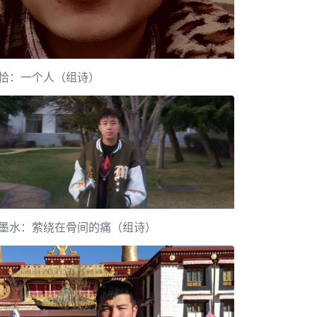
恰：一个人（组诗）
墨水：萦绕在骨间的痛（组诗）