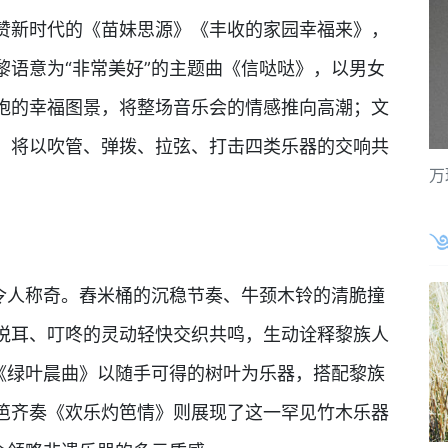
赞新时代的《苗妹思源》《丰收的家园幸福来》，
黎语意为“非常美好”的主题曲《信哒哒》，以男女
胞的幸福图景，将整场音乐会的情感推向高潮；文
，将以吹管、弹拨、拉弦、打击四类乐器的交响共
万
思令人称奇。舂米桶的沉稳节奏、牛颈木铃的清脆撞
悦耳、叮咚的灵动轻快交织共鸣，生动诠释黎族人
奏《绿叶晨曲》以随手可得的树叶为乐器，搭配黎族
笆齐奏《欢乐灼笆情》则展现了这一罕见竹木乐器