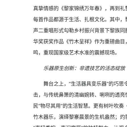
真挚情感的《黎家锦绣万年春》，再到礼
每首作品都源于生活、扎根文化。其中，
声二重唱形式勾勒乡村振兴背景下黎族同
华奖获奖作品《竹木呈祥》作为重磅曲目
鸣，重现国家级艺术水准的震撼现场。
乐器原生创新：非遗技艺的活态绽放
舞台之上，“生活器具变乐器”的巧
击，与传统鼻箫的清幽婉转、唎咧的透亮
民“物尽其用”的生活智慧。更有树叶吹
竹木器乐，演绎黎寨晨景的生机盎然；灼