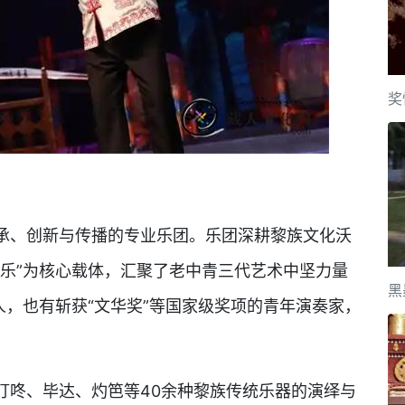
奖
承、创新与传播的专业乐团。乐团深耕黎族文化沃
器乐”为核心载体，汇聚了老中青三代艺术中坚力量
黑
人，也有斩获“文华奖”等国家级奖项的青年演奏家，
叮咚、毕达、灼笆等40余种黎族传统乐器的演绎与