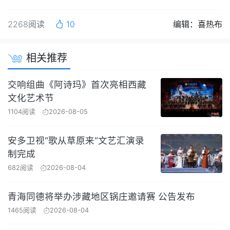
2268阅读
10
编辑：喜热布
相关推荐
交响组曲《阿诗玛》首次亮相西藏
文化艺术节
1104阅读
2026-08-05
安多卫视“歌从草原来“文艺汇演录
制完成
682阅读
2026-08-04
青海同德将举办涉藏地区锅庄邀请赛 公告发布
1465阅读
2026-08-04