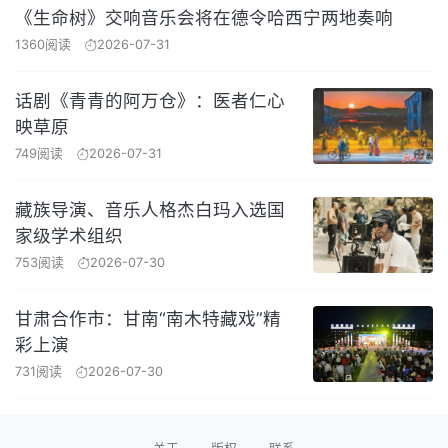
《生命树》交响音乐会将在德令哈西宁两地奏响
1360阅读
2026-07-31
话剧《青青的阿万仓》：医者仁心
映草原
749阅读
2026-07-31
藏族导演、音乐人格杰白玛入选国
家级学术组织
753阅读
2026-07-30
甘肃合作市：甘南“南木特藏戏”精
彩上演
731阅读
2026-07-30