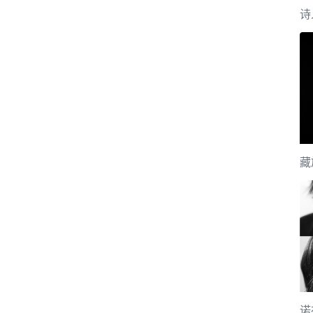
诗
藏
诺