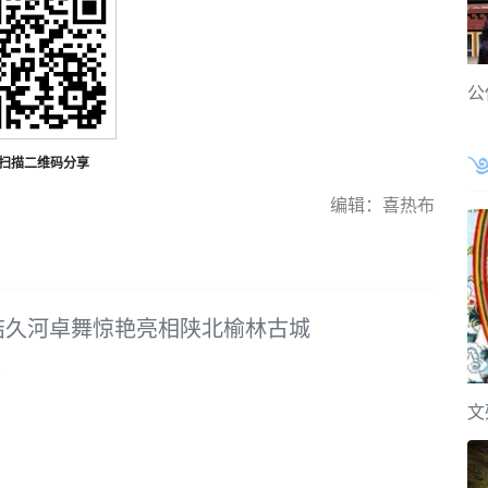
公
扫描二维码分享
编辑：喜热布
结久河卓舞惊艳亮相陕北榆林古城
8
文