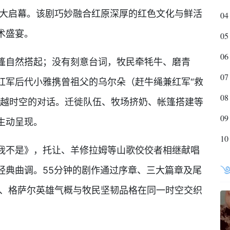
盛大启幕。该剧巧妙融合红原深厚的红色文化与鲜活
04
术盛宴。
05
06
自然搭起；没有刻意台词，牧民牵牦牛、磨青
07
红军后代小雅携曾祖父的乌尔朵（赶牛绳兼红军“救
08
跨越时空的对话。迁徙队伍、牧场挤奶、帐篷搭建等
09
生动呈现。
10
不是》，托让、羊修拉姆等山歌佼佼者相继献唱
经典曲调。55分钟的剧作通过序章、三大篇章及尾
活、格萨尔英雄气概与牧民坚韧品格在同一时空交织