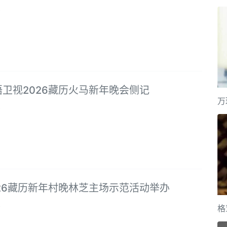
8
卫视2026藏历火马新年晚会侧记
万
8
26藏历新年村晚林芝主场示范活动举办
8
格