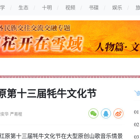
学
生态
十明
视频
书碟
娱乐
原第十三届牦牛文化节
01
鲍安华 严易程
02
红原第十三届牦牛文化节在大型原创山歌音乐情景
03