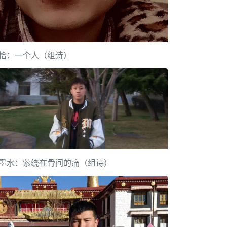
恰：一个人（组诗）
墨水：萦绕在骨间的痛（组诗）