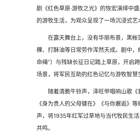
剧《红色草原·游牧之光》的恢宏演绎中
的游牧生活，为观众呈现了一场沉浸式艺
在露天舞台上，没有华丽布景，黑帐篷
稞、打酥油等日常劳作浑然天成。剧中，
命绳”）与残缺长征日记踏上草原，开启
场景，将军民互助的红色记忆与游牧智慧
随着清脆牛铃声，泽旺甲唱响山歌《我
《身为贵人的父母健在》《与你邂逅》等
声，将1935年红军过草地与当代牧民生
共鸣。