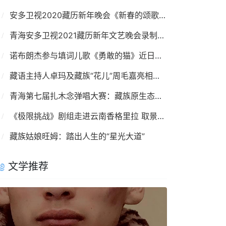
安多卫视2020藏历新年晚会《新春的颂歌》录制完成
青海安多卫视2021藏历新年文艺晚会录制完成
诺布朗杰参与填词儿歌《勇敢的猫》近日发布
藏语主持人卓玛及藏族“花儿”周毛嘉亮相青海卫视开播晚会
青海第七届扎木念弹唱大赛：藏族原生态音乐的盛宴
《极限挑战》剧组走进云南香格里拉 取景拍摄
藏族姑娘旺姆：踏出人生的“星光大道”
文学推荐