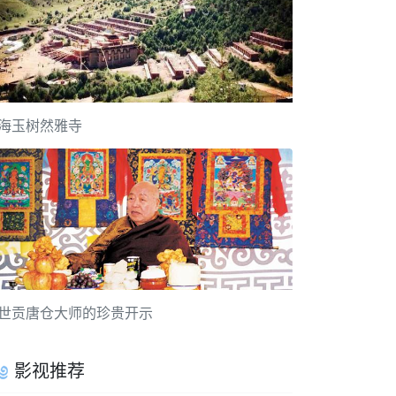
海玉树然雅寺
世贡唐仓大师的珍贵开示
影视推荐