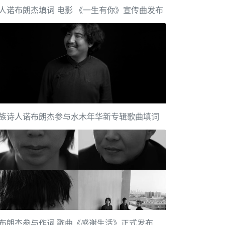
人诺布朗杰填词 电影 《一生有你》宣传曲发布
族诗人诺布朗杰参与水木年华新专辑歌曲填词
布朗杰参与作词 歌曲《感谢生活》正式发布