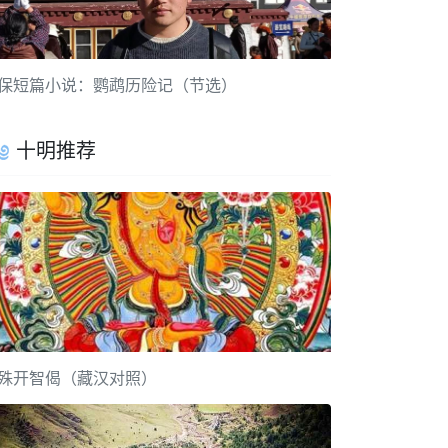
保短篇小说：鹦鹉历险记（节选）
十明推荐
殊开智偈（藏汉对照）