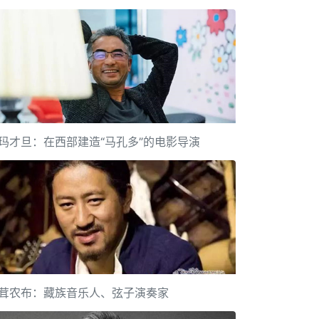
玛才旦：在西部建造“马孔多”的电影导演
茸农布：藏族音乐人、弦子演奏家