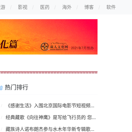
旅游
影视
医药
海外
博客
软件
热门排行
《感谢生活》入围北京国际电影节短视频单元
经典藏歌《向往神鹰》是写给飞行员的 您知道吗？
藏族诗人诺布朗杰参与水木年华新专辑歌曲填词