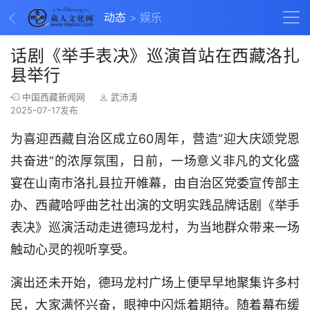
动态
娱乐
话剧《举手表决》巡演首站在西藏洛扎
县举行
中国西藏新闻网
武沛涛
2025-07-17发布
为喜迎西藏自治区成立60周年，营造“迎大庆颂党恩
共奋进”的浓厚氛围，日前，一场意义非凡的文化盛
宴在山南市洛扎县拉开帷幕，由自治区党委宣传部主
办、西藏哈呼曲艺社出演的文明实践品牌话剧《举手
表决》巡演活动走进德玛龙村，为当地群众带来一场
触动心灵的视听享受。
演出还未开始，德玛龙村广场上便早早地聚集许多村
民，大家满怀兴奋，眼神中闪烁着期待。随着幕布缓