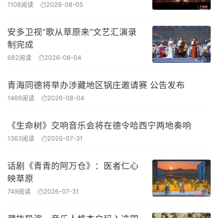
1108阅读
2026-08-05
安多卫视“歌从草原来“文艺汇演录
制完成
682阅读
2026-08-04
青海同德将举办涉藏地区锅庄邀请赛 公告发布
1466阅读
2026-08-04
《生命树》交响音乐会将在德令哈西宁两地奏响
1363阅读
2026-07-31
话剧《青青的阿万仓》：医者仁心
映草原
749阅读
2026-07-31