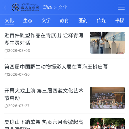
动态
文化
文化
生态
文学
教育
医药
传媒
书碟
近百件雕塑作品在青展出 诠释青海
湖生灵对话
2026-08-03
第四届中国野生动物摄影大展在青海玉树启幕
2026-07-30
开幕大戏上演 第三届西藏文化艺术
节启动
2026-07-27
夏琼山下踏歌舞 热贡六月会掀起高