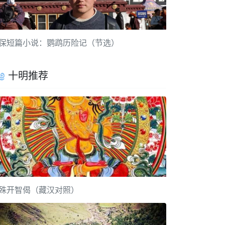
保短篇小说：鹦鹉历险记（节选）
十明推荐
殊开智偈（藏汉对照）