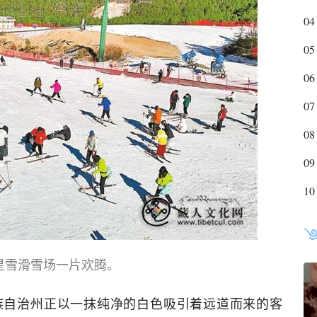
04
05
06
07
08
09
10
星雪滑雪场一片欢腾。
族自治州正以一抹纯净的白色吸引着远道而来的客