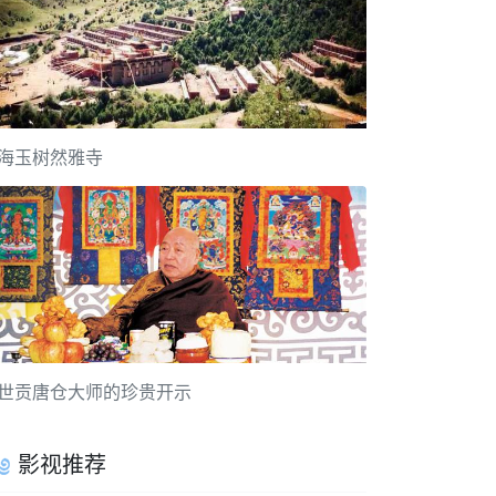
海玉树然雅寺
世贡唐仓大师的珍贵开示
影视推荐