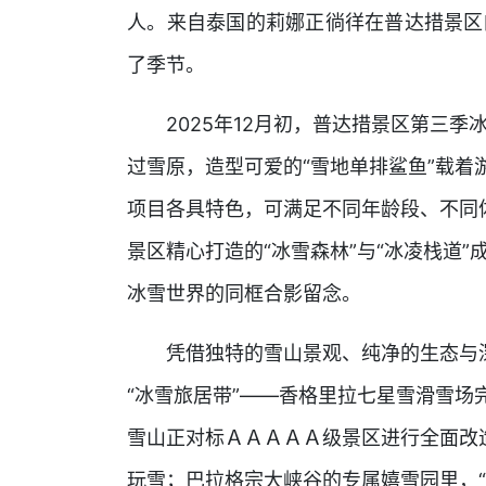
人。来自泰国的莉娜正徜徉在普达措景区
了季节。
2025年12月初，普达措景区第三
过雪原，造型可爱的“雪地单排鲨鱼”载着
项目各具特色，可满足不同年龄段、不同
景区精心打造的“冰雪森林”与“冰凌栈道
冰雪世界的同框合影留念。
凭借独特的雪山景观、纯净的生态与
“冰雪旅居带”——香格里拉七星雪滑雪
雪山正对标ＡＡＡＡＡ级景区进行全面改造
玩雪；巴拉格宗大峡谷的专属嬉雪园里，“