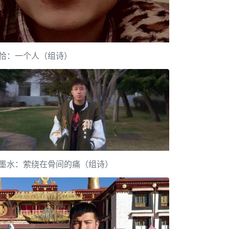
恰：一个人（组诗）
墨水：萦绕在骨间的痛（组诗）