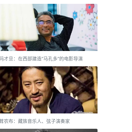
玛才旦：在西部建造“马孔多”的电影导演
茸农布：藏族音乐人、弦子演奏家