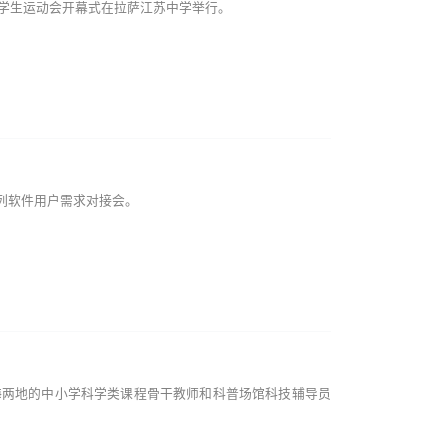
中小学生运动会开幕式在拉萨江苏中学举行。
列软件用户需求对接会。
海两地的中小学科学类课程骨干教师和科普场馆科技辅导员