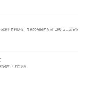
中国发明专利授权）在第50届日内瓦国际发明展上荣获银
奖
织奖共计6项国家奖。