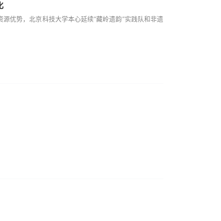
化
源优势，北京科技大学本心延续“藏岭遗韵”实践队和非遗
。