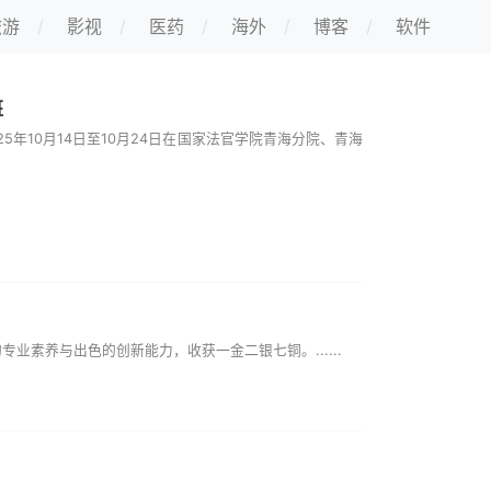
旅游
影视
医药
海外
博客
软件
班
年10月14日至10月24日在国家法官学院青海分院、青海
素养与出色的创新能力，收获一金二银七铜。......