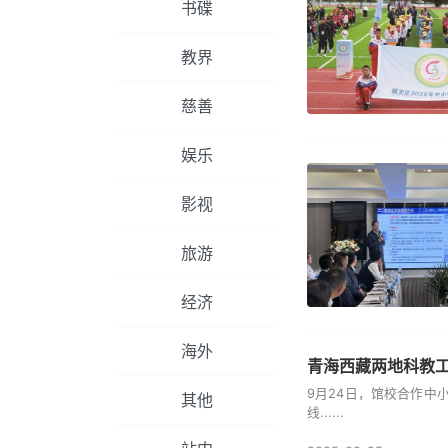
书碟
教界
慈善
娱乐
影视
旅游
经济
海外
青海西藏两地科教工
9月24日，馆校合作
其他
线......