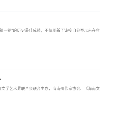
银一铜”的历史最佳成绩，不仅刷新了该校自参赛以来在省
行
州文学艺术界联合会联合主办，海南州作家协会、《海南文