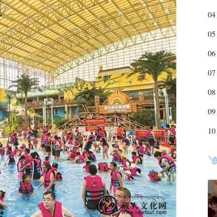
04
05
06
07
08
09
10