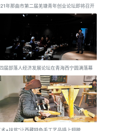
021年那曲市第二届羌塘青年创业论坛即将召开
四届部落人经济发展论坛在青海西宁圆满落幕
艺术+扶贫”让西藏特色手工艺品插上翅膀