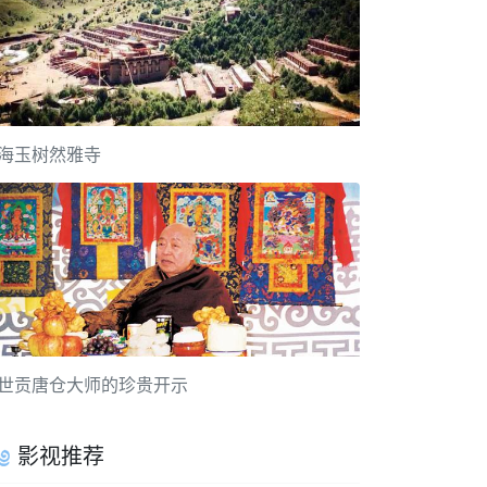
海玉树然雅寺
世贡唐仓大师的珍贵开示
影视推荐