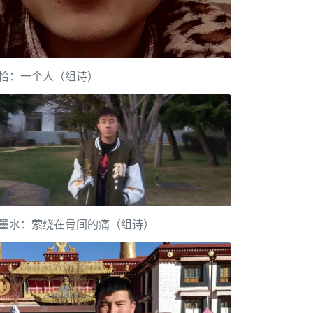
恰：一个人（组诗）
墨水：萦绕在骨间的痛（组诗）