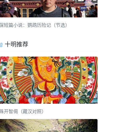
保短篇小说：鹦鹉历险记（节选）
十明推荐
殊开智偈（藏汉对照）