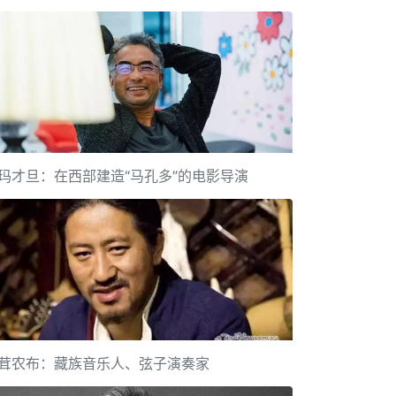
玛才旦：在西部建造“马孔多”的电影导演
茸农布：藏族音乐人、弦子演奏家