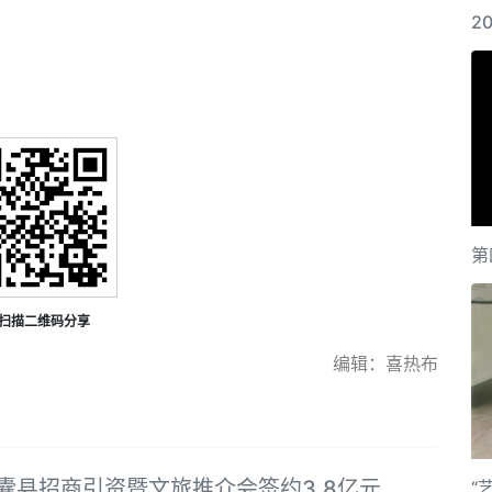
2
第
扫描二维码分享
编辑：喜热布
扎囊县招商引资暨文旅推介会签约3.8亿元
“