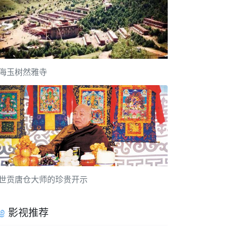
海玉树然雅寺
世贡唐仓大师的珍贵开示
影视推荐