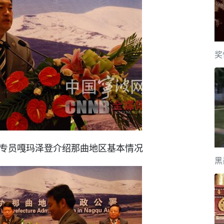
奖
专员嘎玛泽登介绍那曲地区基本情况
黑