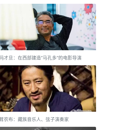
玛才旦：在西部建造“马孔多”的电影导演
茸农布：藏族音乐人、弦子演奏家