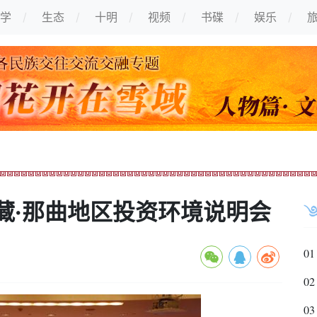
学
生态
十明
视频
书碟
娱乐
藏·那曲地区投资环境说明会
01
02
03