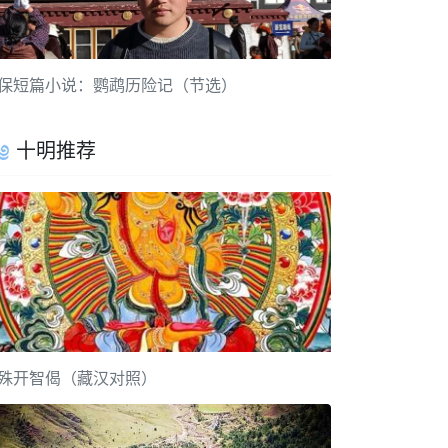
保短篇小说：鹦鹉历险记（节选）
十明推荐
殊开智偈（藏汉对照）