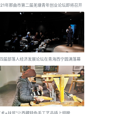
021年那曲市第二届羌塘青年创业论坛即将召开
四届部落人经济发展论坛在青海西宁圆满落幕
艺术+扶贫”让西藏特色手工艺品插上翅膀