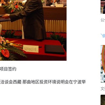
公
项目签约
谈会西藏·那曲地区投资环境说明会在宁波举
文