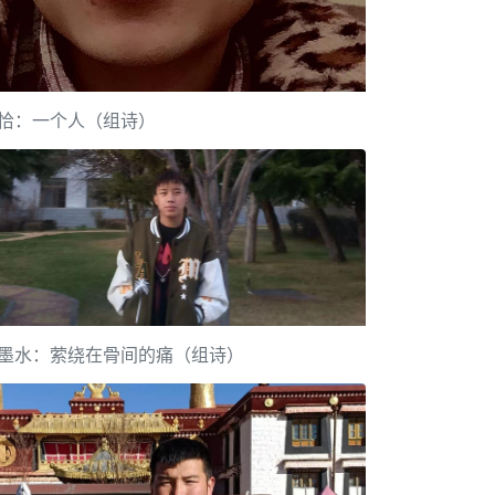
恰：一个人（组诗）
墨水：萦绕在骨间的痛（组诗）