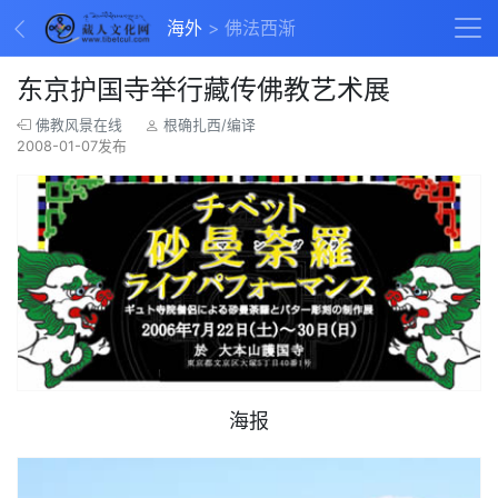
海外
佛法西渐
东京护国寺举行藏传佛教艺术展
佛教风景在线
根确扎西/编译
2008-01-07发布
海报