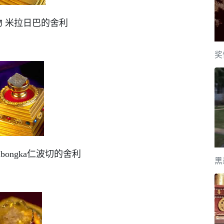
物 米拉日巴的舍利
奖
abongka仁波切的舍利
黑