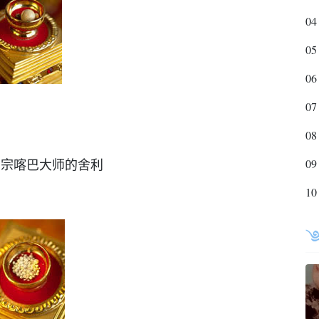
04
05
06
07
08
09
 宗喀巴大师的舍利
10