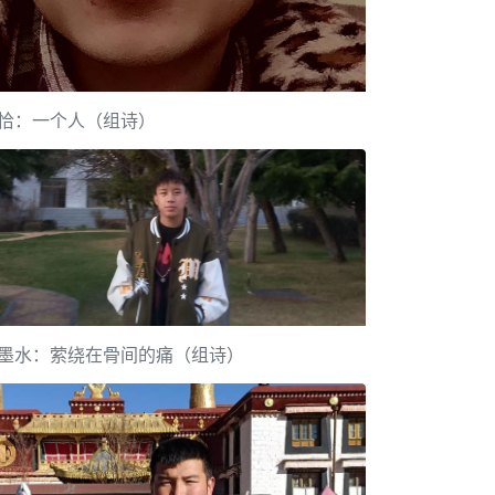
恰：一个人（组诗）
墨水：萦绕在骨间的痛（组诗）