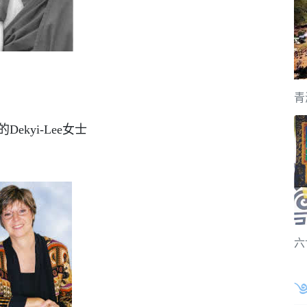
青
Dekyi-Lee女士
六