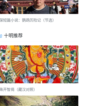
保短篇小说：鹦鹉历险记（节选）
十明推荐
殊开智偈（藏汉对照）