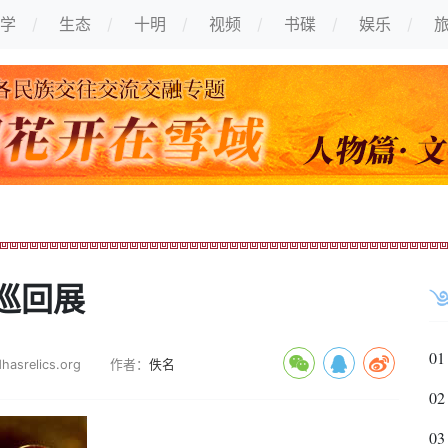
学
生态
十明
视频
书碟
娱乐
巡回展
01
asrelics.org
作者：
佚名
02
03