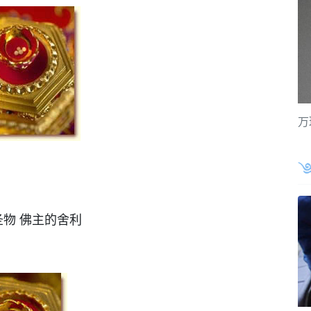
万
圣物 佛主的舍利