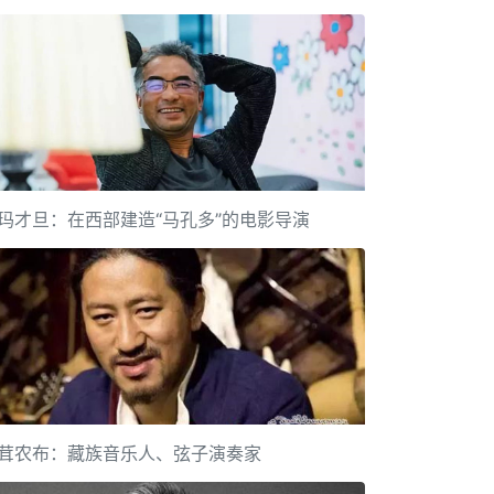
玛才旦：在西部建造“马孔多”的电影导演
茸农布：藏族音乐人、弦子演奏家