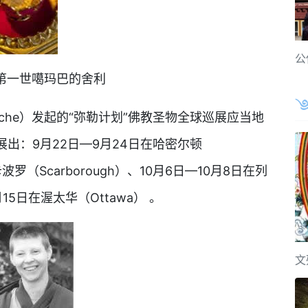
公
第一世噶玛巴的舍利
npoche）发起的“弥勒计划”佛教圣物全球巡展应当地
出：9月22日—9月24日在哈密尔顿
卡波罗（Scarborough）、10月6日—10月8日在列
0月15日在渥太华（Ottawa） 。
文