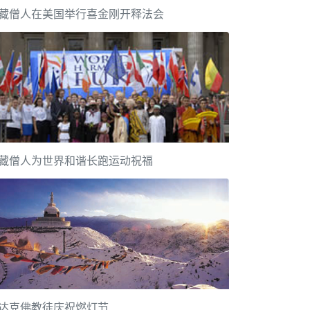
藏僧人在美国举行喜金刚开释法会
藏僧人为世界和谐长跑运动祝福
达克佛教徒庆祝燃灯节