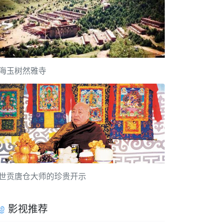
海玉树然雅寺
世贡唐仓大师的珍贵开示
影视推荐