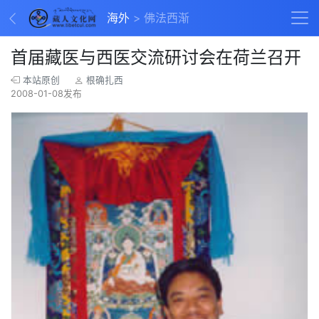
海外
佛法西渐
首届藏医与西医交流研讨会在荷兰召开
本站原创
根确扎西
2008-01-08发布