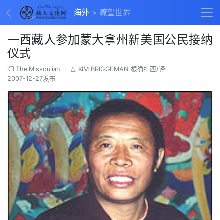
海外
瞭望世界
一西藏人参加蒙大拿州新美国公民接纳
仪式
The Missoulian
KIM BRIGGEMAN 根确扎西/译
2007-12-27发布